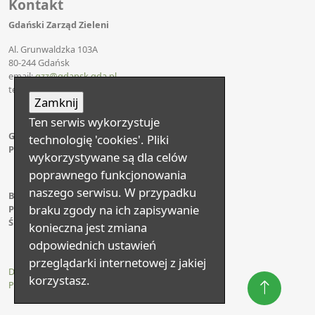
Kontakt
Gdański Zarząd Zieleni
Al. Grunwaldzka 103A
80-244 Gdańsk
email:
gzz@gdansk.gda.pl
tel: +48 58 573 10 10
Ten serwis wykorzystuje
Godziny urzędowania:
technologię 'cookies'. Pliki
Pon. - pt. 7.00 - 15.00
wykorzystywane są dla celów
poprawnego funkcjonowania
naszego serwisu. W przypadku
Biuro Obsługi Klienta:
braku zgody na ich zapisywanie
Pon., wt., czw., pt. 7.00 - 15.00
Śr. - 7.00 - 16.30
konieczna jest zmiana
odpowiednich ustawień
przeglądarki internetowej z jakiej
Deklaracja dostępności
korzystasz.
Polityka prywantości