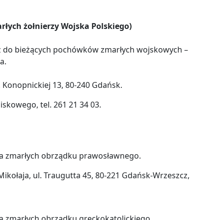
ych żołnierzy Wojska Polskiego)
eż do bieżących pochówków zmarłych wojskowych –
ka.
Konopnickiej 13, 80-240 Gdańsk.
skowego, tel. 261 21 34 03.
ia zmarłych obrządku prawosławnego.
kołaja, ul. Traugutta 45, 80-221 Gdańsk-Wrzeszcz,
a zmarłych obrządku greckokatolickiego.