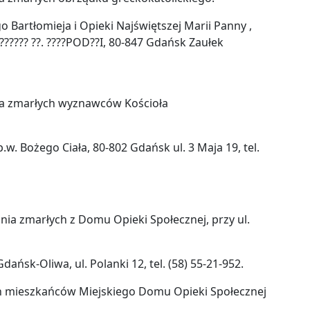
 Bartłomieja i Opieki Najświętszej Marii Panny ,
 ? ??????? ??. ????POD??I, 80-847 Gdańsk Zaułek
ia zmarłych wyznawców Kościoła
.w. Bożego Ciała, 80-802 Gdańsk ul. 3 Maja 19, tel.
ia zmarłych z Domu Opieki Społecznej, przy ul.
ńsk-Oliwa, ul. Polanki 12, tel. (58) 55-21-952.
ch mieszkańców Miejskiego Domu Opieki Społecznej