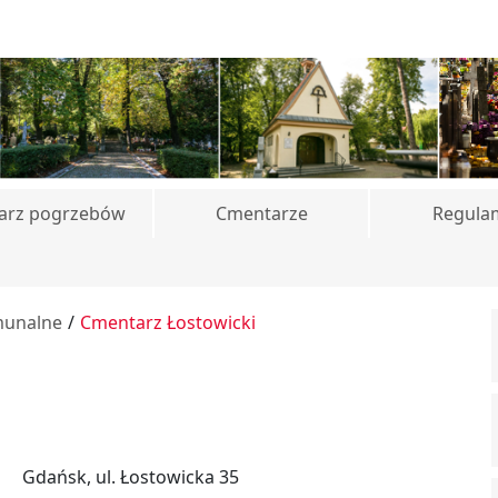
arz pogrzebów
Cmentarze
Regula
unalne
/
Cmentarz Łostowicki
Gdańsk, ul. Łostowicka 35