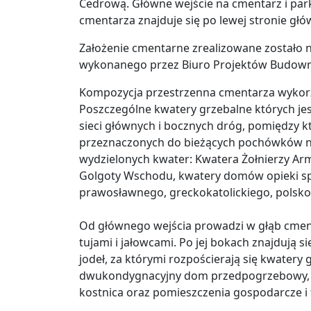
Cedrową. Główne wejście na cmentarz i park
cmentarza znajduje się po lewej stronie głó
Założenie cmentarne zrealizowane zostało
wykonanego przez Biuro Projektów Budow
Kompozycja przestrzenna cmentarza wykorzys
Poszczególne kwatery grzebalne których jest 
sieci głównych i bocznych dróg, pomiędzy k
przeznaczonych do bieżących pochówków na
wydzielonych kwater: Kwatera Żołnierzy Ar
Golgoty Wschodu, kwatery domów opieki sp
prawosławnego, greckokatolickiego, polsko
Od głównego wejścia prowadzi w głąb cme
tujami i jałowcami. Po jej bokach znajdują 
jodeł, za którymi rozpościerają się kwatery 
dwukondygnacyjny dom przedpogrzebowy, w 
kostnica oraz pomieszczenia gospodarcze i 