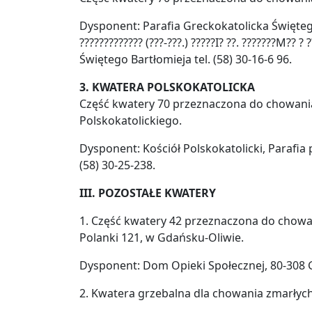
Dysponent: Parafia Greckokatolicka Świętego
????????????? (???-???.) ?????I? ??. ???????M??
Świętego Bartłomieja tel. (58) 30-16-6 96.
3. KWATERA POLSKOKATOLICKA
Część kwatery 70 przeznaczona do chowan
Polskokatolickiego.
Dysponent: Kościół Polskokatolicki, Parafia p
(58) 30-25-238.
III. POZOSTAŁE KWATERY
1. Część kwatery 42 przeznaczona do chowan
Polanki 121, w Gdańsku-Oliwie.
Dysponent: Dom Opieki Społecznej, 80-308 Gda
2. Kwatera grzebalna dla chowania zmarły