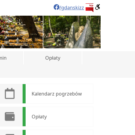
/gdanskizz
min
Opłaty
Kalendarz pogrzebów
Opłaty