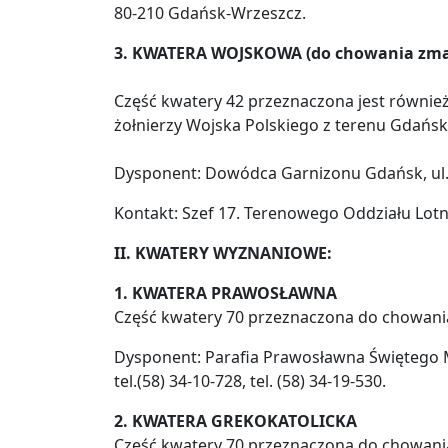
80-210 Gdańsk-Wrzeszcz.
3. KWATERA WOJSKOWA (do chowania zmarł
Część kwatery 42 przeznaczona jest równi
żołnierzy Wojska Polskiego z terenu Gdańs
Dysponent: Dowódca Garnizonu Gdańsk, ul. 
Kontakt: Szef 17. Terenowego Oddziału Lotni
II. KWATERY WYZNANIOWE:
1. KWATERA PRAWOSŁAWNA
Część kwatery 70 przeznaczona do chowan
Dysponent: Parafia Prawosławna Świętego Mi
tel.(58) 34-10-728, tel. (58) 34-19-530.
2. KWATERA GREKOKATOLICKA
Część kwatery 70 przeznaczona do chowani