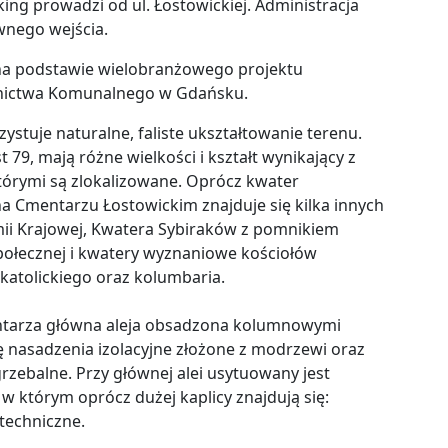
ing prowadzi od ul. Łostowickiej. Administracja
wnego wejścia.
 na podstawie wielobranżowego projektu
nictwa Komunalnego w Gdańsku.
tuje naturalne, faliste ukształtowanie terenu.
79, mają różne wielkości i kształt wynikający z
tórymi są zlokalizowane. Oprócz kwater
 Cmentarzu Łostowickim znajduje się kilka innych
mii Krajowej, Kwatera Sybiraków z pomnikiem
ołecznej i kwatery wyznaniowe kościołów
katolickiego oraz kolumbaria.
ntarza główna aleja obsadzona kolumnowymi
się nasadzenia izolacyjne złożone z modrzewi oraz
grzebalne. Przy głównej alei usytuowany jest
którym oprócz dużej kaplicy znajdują się:
techniczne.