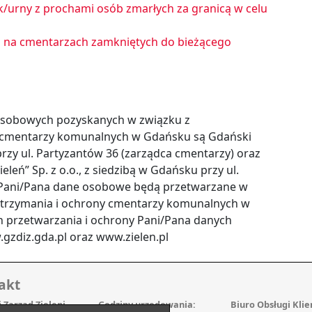
k/urny z prochami osób zmarłych za granicą w celu
 na cmentarzach zamkniętych do bieżącego
osobowych pozyskanych w związku z
 cmentarzy komunalnych w Gdańsku są Gdański
przy ul. Partyzantów 36 (zarządca cmentarzy) oraz
eń” Sp. z o.o., z siedzibą w Gdańsku przy ul.
. Pani/Pana dane osobowe będą przetwarzane w
utrzymania i ochrony cmentarzy komunalnych w
 przetwarzania i ochrony Pani/Pana danych
zdiz.gda.pl oraz www.zielen.pl
akt
 Zarząd Zieleni
Godziny urzędowania:
Biuro Obsługi Klie