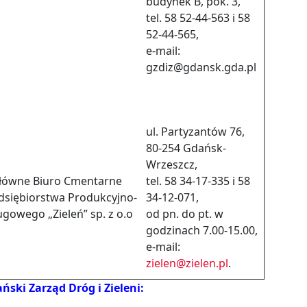
budynek B, pok. 3,
tel. 58 52-44-563 i 58
52-44-565,
e-mail:
gzdiz@gdansk.gda.pl
ul. Partyzantów 76,
80-254 Gdańsk-
Wrzeszcz,
łówne Biuro Cmentarne
tel. 58 34-17-335 i 58
dsiębiorstwa Produkcyjno-
34-12-071,
ugowego „Zieleń” sp. z o.o
od pn. do pt. w
godzinach 7.00-15.00,
e-mail:
zielen@zielen.pl
.
ski Zarząd Dróg i Zieleni: