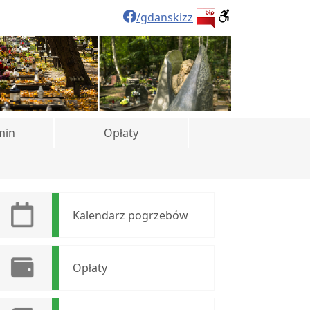
/gdanskizz
min
Opłaty
Kalendarz pogrzebów
Opłaty